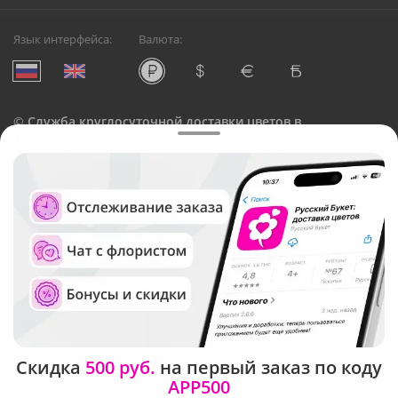
Язык интерфейса:
Валюта:
©
Служба круглосуточной доставки цветов в
Новокузнецке
Русский Букет, 2026
Общество с ограниченной ответственностью «Технология»
ОГРН: 1195476081745, ИНН: 5410081997
Юридический адрес: г. Новосибирск, ул. Ипподромская,
д.42, оф. 3
Рейтинг Русского букета в г. Новокузнецк
Скидка
500 руб.
на первый заказ по коду
APP500