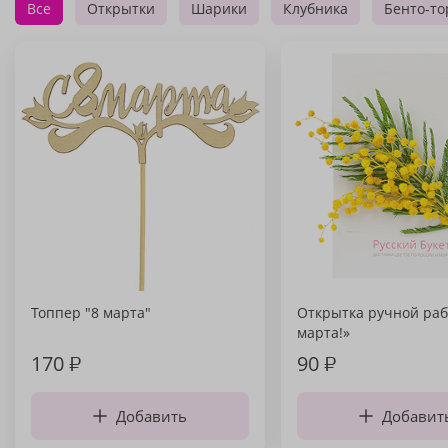
Все
Открытки
Шарики
Клубника
Бенто-то
Топпер "8 марта"
Открытка ручной раб
марта!»
170
₽
90
₽
Добавить
Добавит