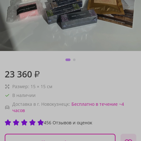
23 360
₽
Размер:
15
×
15
см
В наличии
Доставка в г. Новокузнецк:
Бесплатно
в течение ~4
часов
456 Отзывов и оценок