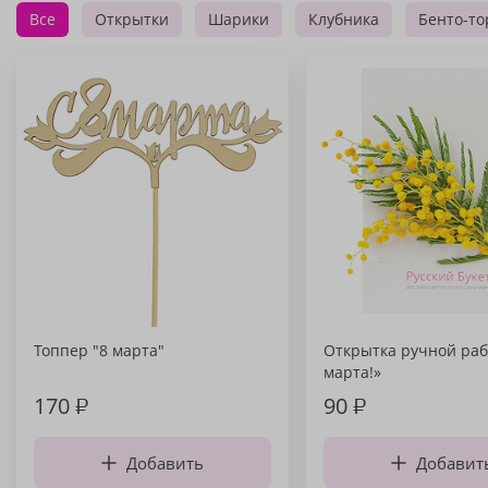
Все
Открытки
Шарики
Клубника
Бенто-то
Топпер "8 марта"
Открытка ручной раб
марта!»
170
₽
90
₽
Добавить
Добавит