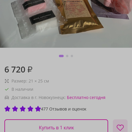
6 720
₽
Размер:
21
×
25
см
В наличии
Доставка в г. Новокузнецк:
Бесплатно
сегодня
477 Отзывов и оценок
Купить в 1 клик