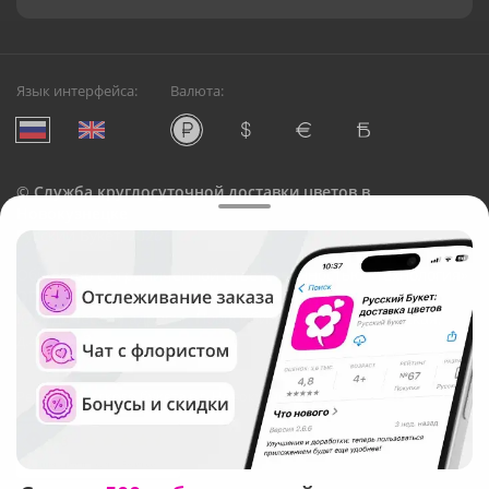
Язык интерфейса:
Валюта:
©
Служба круглосуточной доставки цветов в
Новокузнецке
Русский Букет, 2026
Общество с ограниченной ответственностью «Технология»
ОГРН: 1195476081745, ИНН: 5410081997
Юридический адрес: г. Новосибирск, ул. Ипподромская,
д.42, оф. 3
Рейтинг Русского букета в г. Новокузнецк