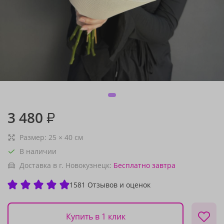
3 480
₽
Размер:
25
×
40
см
В наличии
Доставка в г. Новокузнецк:
Бесплатно
завтра
1581 Отзывов и оценок
Купить в 1 клик