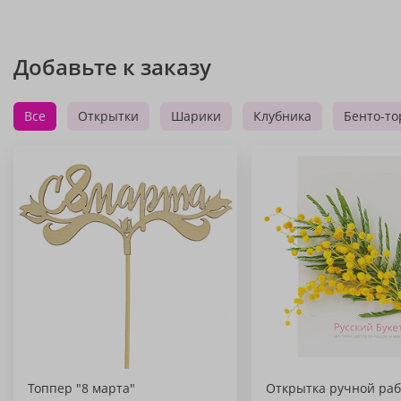
Добавьте к заказу
Все
Открытки
Шарики
Клубника
Бенто-то
Топпер "8 марта"
Открытка ручной раб