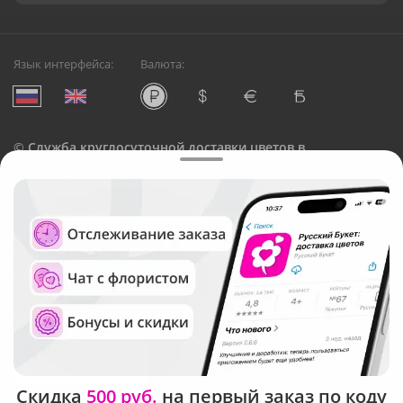
Язык интерфейса:
Валюта:
©
Служба круглосуточной доставки цветов в
Новокузнецке
Русский Букет, 2026
Общество с ограниченной ответственностью «Технология»
ОГРН: 1195476081745, ИНН: 5410081997
Юридический адрес: г. Новосибирск, ул. Ипподромская,
д.42, оф. 3
Рейтинг Русского букета в г. Новокузнецк
Скидка
500 руб.
на первый заказ по коду