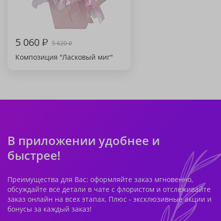
5 060
₽
5 620
₽
Композиция "Ласковый миг"
В приложении удобнее и
быстрее!
Преимущества для Вас: оформляйте заказ мгновенно,
обсуждайте все детали в чате с флористом и отслеживайте
заказ онлайн на всех этапах. Плюс - эксклюзивные акции и
бонусы за каждый заказ!