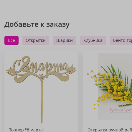
Добавьте к заказу
Все
Открытки
Шарики
Клубника
Бенто-то
Топпер "8 марта"
Открытка ручной раб