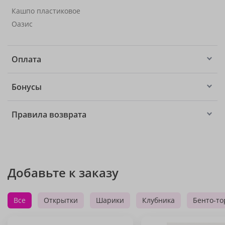
Кашпо пластиковое
Оазис
Оплата
Бонусы
Правила возврата
Добавьте к заказу
Все
Открытки
Шарики
Клубника
Бенто-то