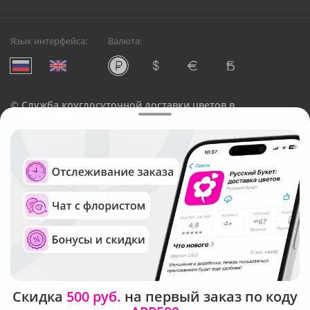
Язык интерфейса:
Валюта:
©
Служба круглосуточной доставки цветов в
Новокузнецке
Русский Букет, 2026
Общество с ограниченной ответственностью «Технология»
ОГРН: 1195476081745, ИНН: 5410081997
Юридический адрес: г. Новосибирск, ул. Ипподромская,
д.42, оф. 3
Рейтинг Русского букета в г. Новокузнецк
Скидка
500 руб.
на первый заказ по коду