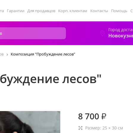
та
Гарантии
Для продавцов
Корп. клиентам
Контакты
Помощь
С
Город доста
Новокузн
ов
Композиция "Пробуждение лесов"
буждение лесов"
8 700
₽
Размер:
25
×
30
см