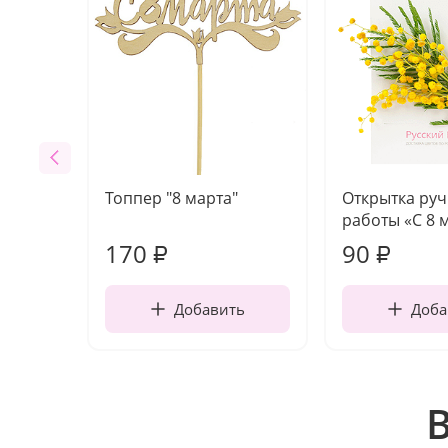
Топпер "8 марта"
Открытка ру
работы «С 8 
170
90
₽
₽
Добавить
Доба