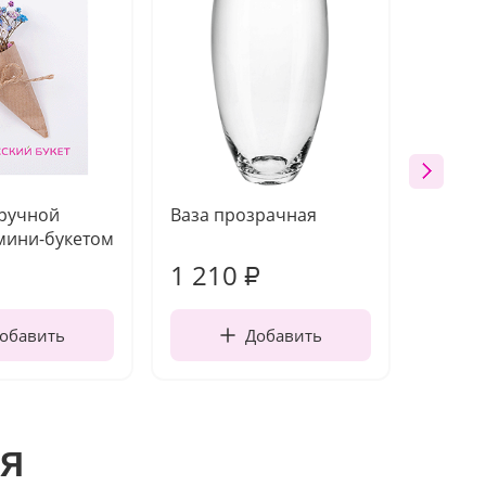
 ручной
Ваза прозрачная
Топпе
мини-букетом
1 210
160
₽
обавить
Добавить
я