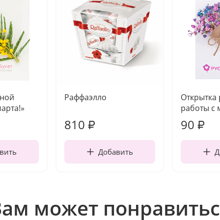
чной
Раффаэлло
Открытка
марта!»
работы с 
810
90
₽
₽
вить
Добавить
Д
Вам может понравитьс