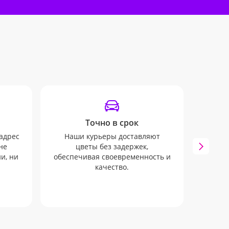
Точно в срок
Инф
адрес
Наши курьеры доставляют
Мы бу
не
цветы без задержек,
всех 
и, ни
обеспечивая своевременность и
через
качество.