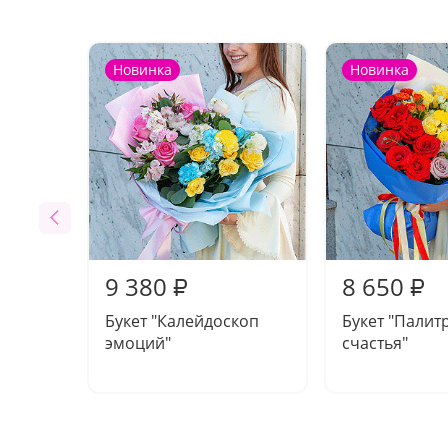
Новинка
Новинка
9 380
8 650
₽
₽
Букет "Калейдоскоп
Букет "Палит
эмоций"
счастья"