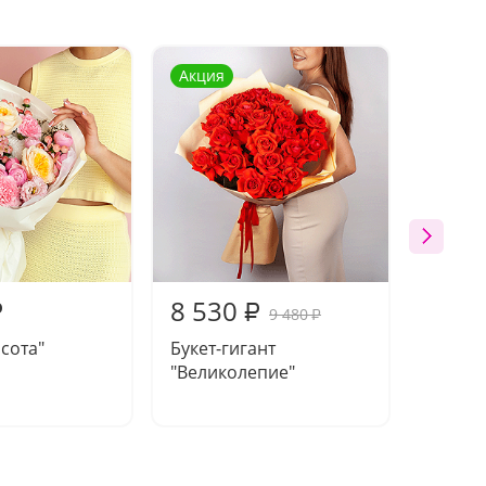
Акция
8 530
9 33
₽
₽
9 480
₽
асота"
Букет-гигант
Букет 
"Великолепие"
мечта"