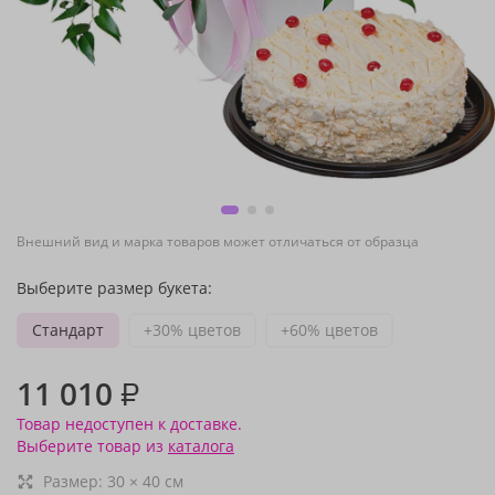
Внешний вид и марка товаров может отличаться от образца
Выберите размер букета:
Стандарт
+30% цветов
+60% цветов
11 010
₽
Товар недоступен к доставке.
Выберите товар из
каталога
Размер:
30
×
40
см