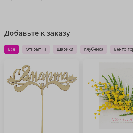
Добавьте к заказу
Все
Открытки
Шарики
Клубника
Бенто-то