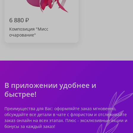
6 880
₽
Композиция "Мисс
очарование"
В приложении удобнее и
быстрее!
Преимущества для Вас: оформляйте заказ мгновенно,
обсуждайте все детали в чате с флористом и отслеживайте
заказ онлайн на всех этапах. Плюс - эксклюзивные акции и
бонусы за каждый заказ!