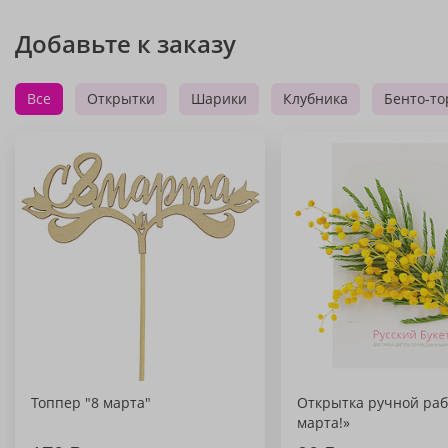
Добавьте к заказу
Все
Открытки
Шарики
Клубника
Бенто-то
Топпер "8 марта"
Открытка ручной раб
марта!»