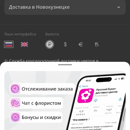
Доставка в Новокузнецке
Язык интерфейса:
Валюта:
©
Служба круглосуточной доставки цветов в
Новокузнецке
Русский Букет, 2026
Общество с ограниченной ответственностью «Технология»
ОГРН: 1195476081745, ИНН: 5410081997
Юридический адрес: г. Новосибирск, ул. Ипподромская,
д.42, оф. 3
Рейтинг Русского букета в г. Новокузнецк