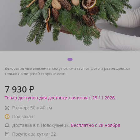
Декоративные элементы могут отличаться от фото и размещаются
только на лицевой стороне елки
7 930
₽
Товар доступен для доставки начиная с 28.11.2026.
Размер:
50
×
40
см
Под заказ
Доставка в г. Новокузнецк:
Бесплатно
с 28 ноября
Покупок за сутки:
32