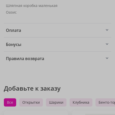
Шляпная коробка маленькая
Оазис
Оплата
Бонусы
Правила возврата
Добавьте к заказу
Все
Открытки
Шарики
Клубника
Бенто-то