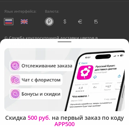
Язык интерфейса:
Валюта:
©
Служба круглосуточной доставки цветов в
Новокузнецке
Русский Букет, 2026
Общество с ограниченной ответственностью «Технология»
ОГРН: 1195476081745, ИНН: 5410081997
Юридический адрес: г. Новосибирск, ул. Ипподромская,
д.42, оф. 3
Рейтинг Русского букета в г. Новокузнецк
Скидка
500 руб.
на первый заказ по коду
APP500