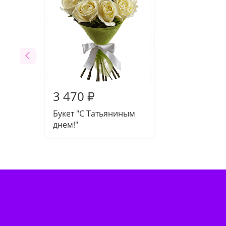
3 470
₽
Букет "С Татьяниным
днем!"