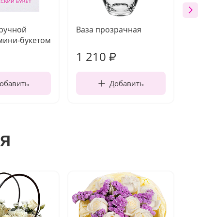
 ручной
Ваза прозрачная
Топпе
мини-букетом
1 210
160
₽
обавить
Добавить
я