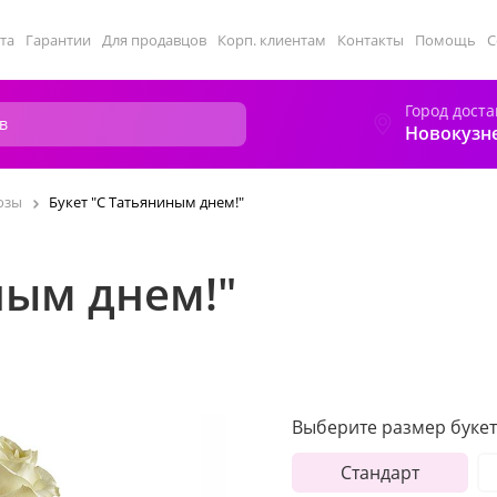
та
Гарантии
Для продавцов
Корп. клиентам
Контакты
Помощь
С
Город доста
Новокузн
озы
Букет "С Татьяниным днем!"
ным днем!"
Выберите размер букет
Стандарт