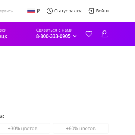
Статус заказа
Войти
ервисы
вки
Связаться с нами
ецк
8-800-333-0905
а:
+30% цветов
+60% цветов