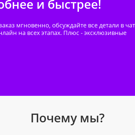
бнее и быстрее!
аказ мгновенно, обсуждайте все детали в ча
нлайн на всех этапах. Плюс - эксклюзивные
Почему мы?