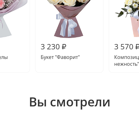
3 230
3 570
₽
улы
Букет "Фаворит"
Композиц
нежность"
Вы смотрели