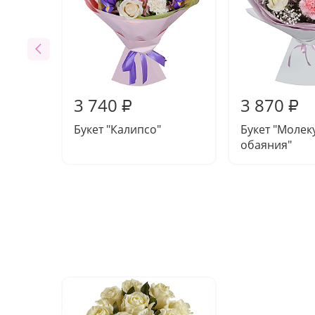
3 740
3 870
₽
₽
Букет "Калипсо"
Букет "Молек
обаяния"