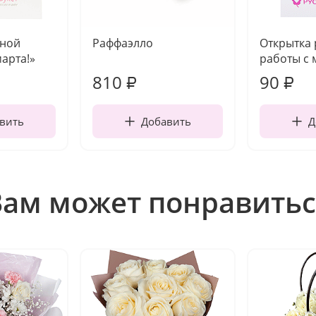
чной
Раффаэлло
Открытка
марта!»
работы с 
810
90
₽
₽
вить
Добавить
Д
Вам может понравитьс