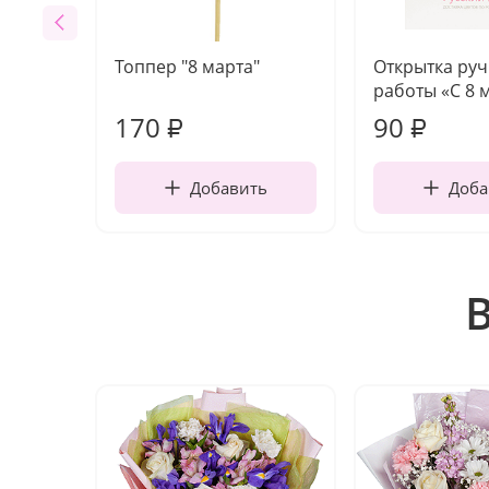
Топпер "8 марта"
Открытка ру
работы «С 8 
170
90
₽
₽
Добавить
Доба