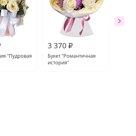
3 370
3 90
₽
₽
ия "Пудровая
Букет "Романтичная
Букет 
история"
цветов