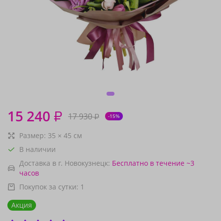
15 240
₽
17 930
₽
-15%
Размер:
35
×
45
см
В наличии
Доставка в г. Новокузнецк:
Бесплатно
в течение ~3
часов
Покупок за сутки:
1
Акция