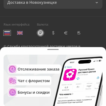
Доставка в Новокузнецке
Язык интерфейса:
Валюта:
©
Служба круглосуточной доставки цветов в
Новокузнецке
Русский Букет, 2026
Общество с ограниченной ответственностью «Технология»
ОГРН: 1195476081745, ИНН: 5410081997
Юридический адрес: г. Новосибирск, ул. Ипподромская,
д.42, оф. 3
Рейтинг Русского букета в г. Новокузнецк