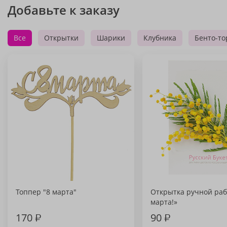
Добавьте к заказу
Все
Открытки
Шарики
Клубника
Бенто-то
Топпер "8 марта"
Открытка ручной раб
марта!»
170
₽
90
₽