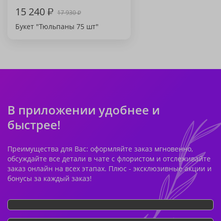
15 240
₽
17 930
₽
Букет "Тюльпаны 75 шт"
В приложении удобнее и
быстрее!
Преимущества для Вас: оформляйте заказ мгновенно,
обсуждайте все детали в чате с флористом и отслеживайте
заказ онлайн на всех этапах. Плюс - эксклюзивные акции и
бонусы за каждый заказ!