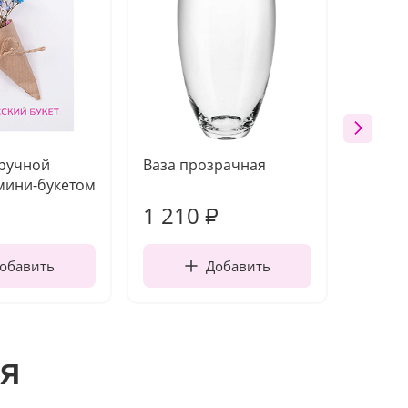
 ручной
Ваза прозрачная
Топпе
мини-букетом
1 210
160
₽
обавить
Добавить
я