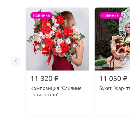
Новинка
Новинка
11 320
11 050
₽
₽
Композиция "Слияние
Букет "Жар-п
горизонтов"