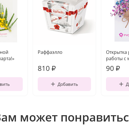
чной
Раффаэлло
Открытка
марта!»
работы с 
810
90
₽
₽
вить
Добавить
Д
Вам может понравитьс