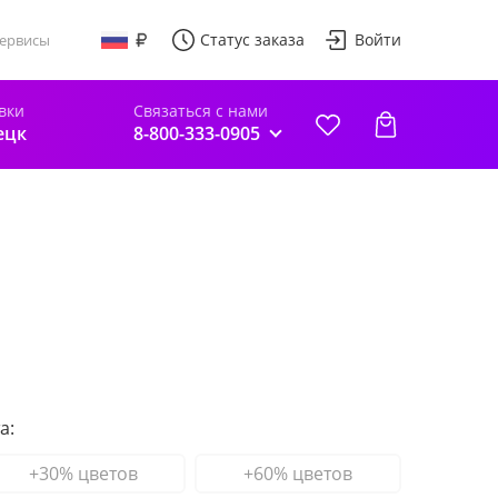
Статус заказа
Войти
ервисы
вки
Связаться с нами
ецк
8-800-333-0905
а:
+30% цветов
+60% цветов