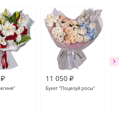
11 050
10 8
₽
₽
региня"
Букет "Поцелуй росы"
Компо
"Сливо