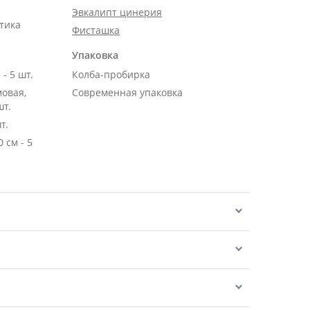
Эвкалипт цинерия
тика
Фисташка
Упаковка
- 5 шт.
Колба-пробирка
мовая,
Современная упаковка
шт.
т.
м - 5