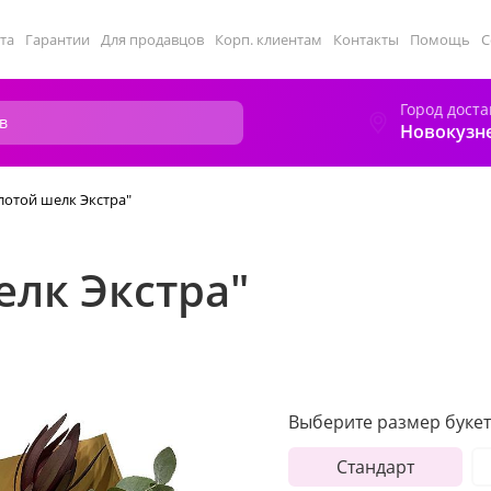
та
Гарантии
Для продавцов
Корп. клиентам
Контакты
Помощь
С
Город доста
Новокузн
лотой шелк Экстра"
елк Экстра"
Выберите размер букет
Стандарт