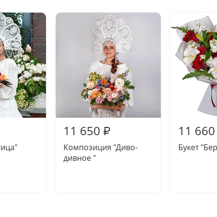
11 650
11 660
₽
тица"
Композиция "Диво-
Букет "Бе
дивное "