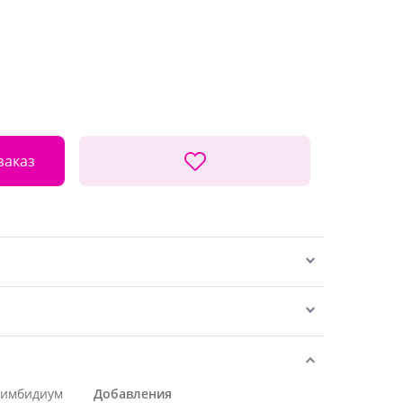
заказ
Цимбидиум
Добавления