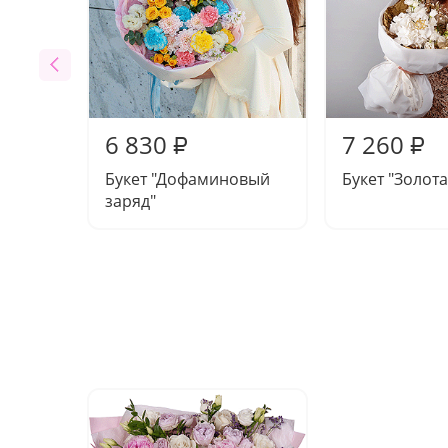
6 830
7 260
₽
₽
Букет "Дофаминовый
Букет "Золот
заряд"