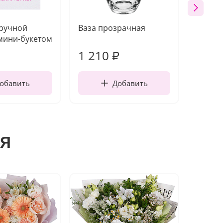
 ручной
Ваза прозрачная
Топпе
мини-букетом
1 210
160
₽
обавить
Добавить
я