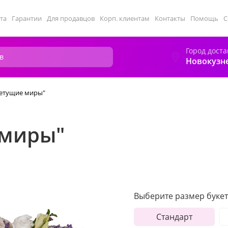
та
Гарантии
Для продавцов
Корп. клиентам
Контакты
Помощь
С
Город доста
Новокузн
ветущие миры"
 миры"
Выберите размер букет
Стандарт