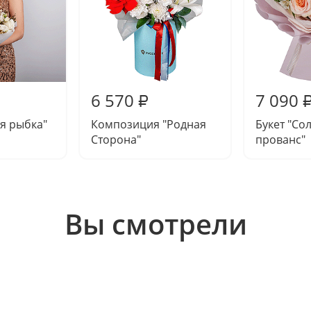
6 570
7 090
₽
ая рыбка"
Композиция "Родная
Букет "Со
Сторона"
прованс"
Вы смотрели