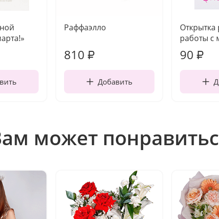
чной
Раффаэлло
Открытка
марта!»
работы с 
810
90
₽
₽
вить
Добавить
Д
Вам может понравитьс