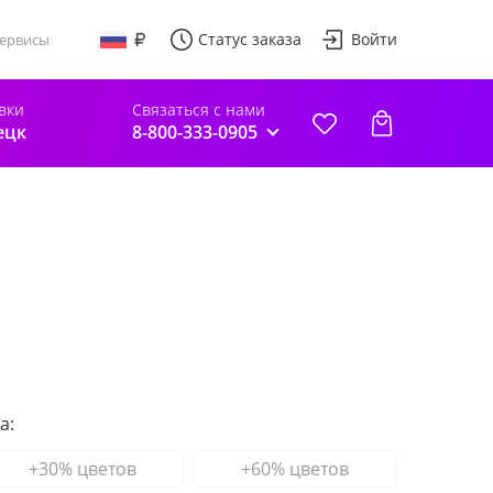
Статус заказа
Войти
ервисы
вки
Связаться с нами
ецк
8-800-333-0905
а:
+30% цветов
+60% цветов