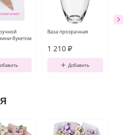
 ручной
Ваза прозрачная
Топпе
мини-букетом
1 210
160
₽
обавить
Добавить
я