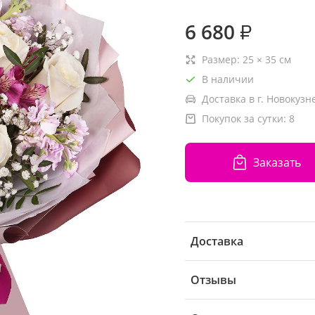
6 680
₽
Размер:
25
×
35
см
В наличии
Доставка в г. Новокузн
Покупок за сутки:
8
Заказать
Доставка
Отзывы