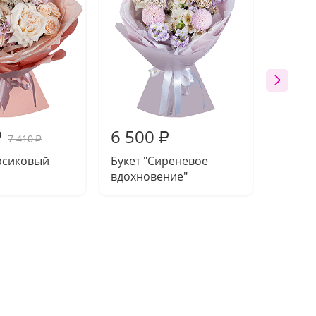
6 500
6 40
₽
₽
7 410
₽
рсиковый
Букет "Сиреневое
Букет 
вдохновение"
магия"