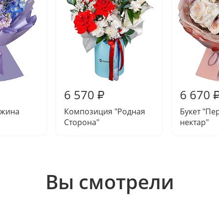
6 570
6 670
₽
ужина
Композиция "Родная
Букет "Пе
Сторона"
нектар"
Вы смотрели