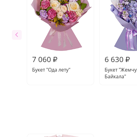
7 060
6 630
₽
₽
Букет "Ода лету"
Букет "Жемч
Байкала"