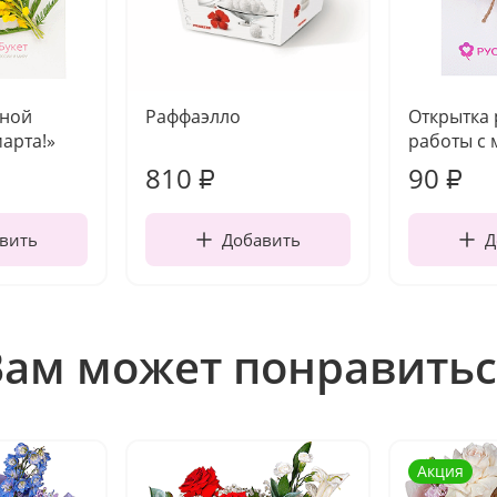
чной
Раффаэлло
Открытка
марта!»
работы с 
810
90
₽
₽
вить
Добавить
Д
Вам может понравитьс
Акция