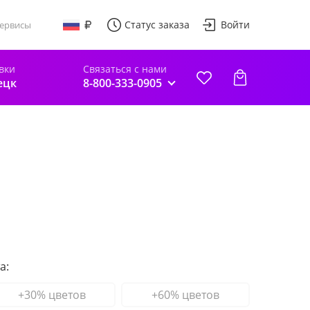
Статус заказа
Войти
ервисы
вки
Связаться с нами
ецк
8-800-333-0905
а:
+30% цветов
+60% цветов