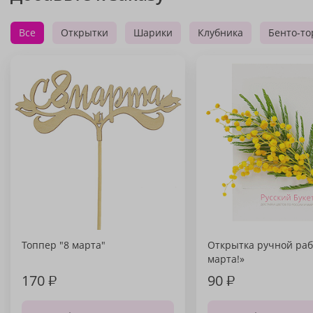
Все
Открытки
Шарики
Клубника
Бенто-то
Топпер "8 марта"
Открытка ручной раб
марта!»
170
₽
90
₽