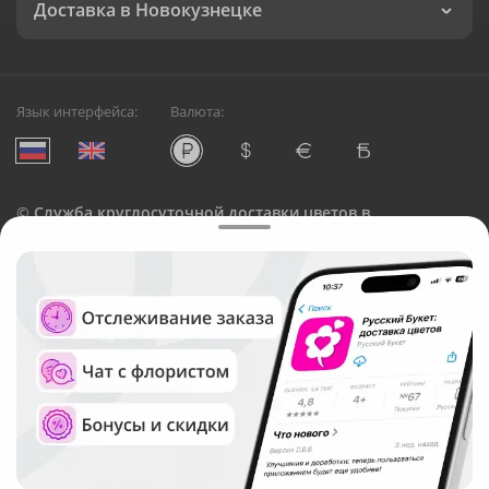
Доставка в Новокузнецке
Язык интерфейса:
Валюта:
©
Служба круглосуточной доставки цветов в
Новокузнецке
Русский Букет, 2026
Общество с ограниченной ответственностью «Технология»
ОГРН: 1195476081745, ИНН: 5410081997
Юридический адрес: г. Новосибирск, ул. Ипподромская,
д.42, оф. 3
Рейтинг Русского букета в г. Новокузнецк