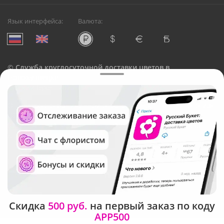
Язык интерфейса:
Валюта:
©
Служба круглосуточной доставки цветов в
Новокузнецке
Русский Букет, 2026
Общество с ограниченной ответственностью «Технология»
ОГРН: 1195476081745, ИНН: 5410081997
Юридический адрес: г. Новосибирск, ул. Ипподромская,
д.42, оф. 3
Рейтинг Русского букета в г. Новокузнецк
Скидка
500 руб.
на первый заказ по коду
APP500