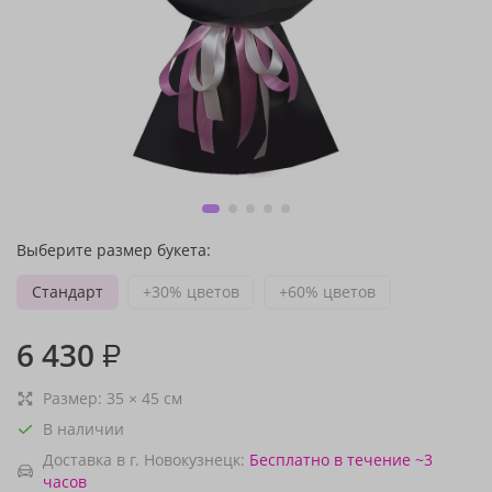
Выберите размер букета:
Стандарт
+30% цветов
+60% цветов
6 430
₽
Размер:
35
×
45
см
В наличии
Доставка в г. Новокузнецк:
Бесплатно
в течение ~3
часов