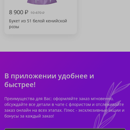
8 900
₽
10 470
₽
Букет из 51 белой кенийской
розы
В приложении удобнее и
быстрее!
Преимущества для Вас: оформляйте заказ мгновенно,
обсуждайте все детали в чате с флористом и отслеживайте
заказ онлайн на всех этапах. Плюс - эксклюзивные акции и
бонусы за каждый заказ!