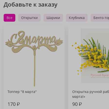
Добавьте к заказу
Все
Открытки
Шарики
Клубника
Бенто-то
Топпер "8 марта"
Открытка ручной раб
марта!»
170
₽
90
₽