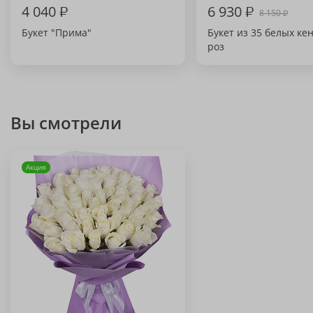
4 040
₽
6 930
₽
8 150
₽
Букет "Прима"
Букет из 35 белых ке
роз
Вы смотрели
Акция