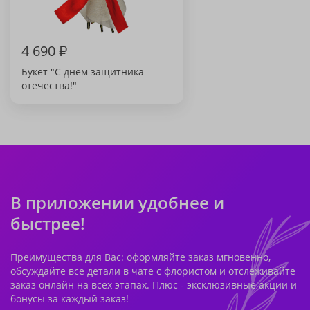
4 690
₽
Букет "С днем защитника
отечества!"
В приложении удобнее и
быстрее!
Преимущества для Вас: оформляйте заказ мгновенно,
обсуждайте все детали в чате с флористом и отслеживайте
заказ онлайн на всех этапах. Плюс - эксклюзивные акции и
бонусы за каждый заказ!