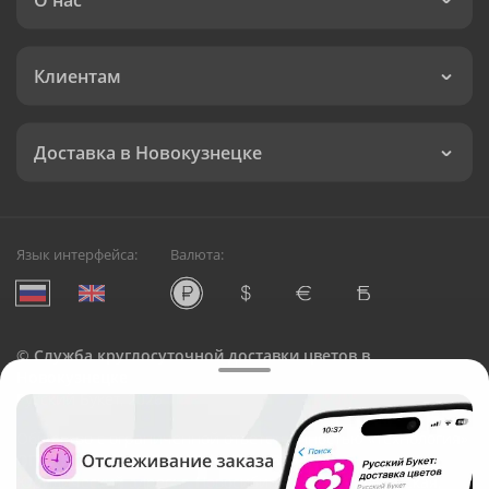
О нас
Клиентам
Доставка в Новокузнецке
Язык интерфейса:
Валюта:
©
Служба круглосуточной доставки цветов в
Новокузнецке
Русский Букет, 2026
Общество с ограниченной ответственностью «Технология»
ОГРН: 1195476081745, ИНН: 5410081997
Юридический адрес: г. Новосибирск, ул. Ипподромская,