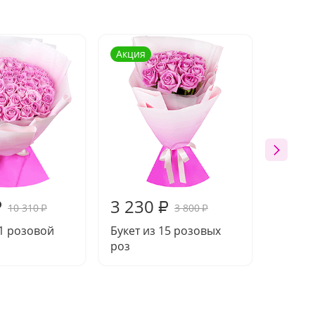
Акция
Акция
3 230
16 7
₽
₽
10 310
3 800
₽
₽
51 розовой
Букет из 15 розовых
Букет 
роз
розы