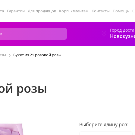
та
Гарантии
Для продавцов
Корп. клиентам
Контакты
Помощь
С
Город доста
Новокузн
озы
Букет из 21 розовой розы
вой розы
Выберите длину роз: