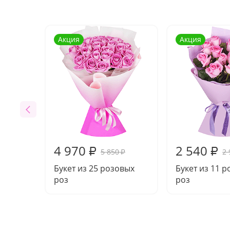
Акция
Акция
4 970
2 540
₽
₽
5 850
2 
₽
Букет из 25 розовых
Букет из 11 
роз
роз