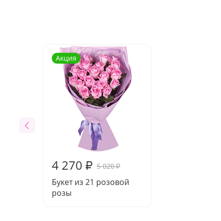
Акция
4 270
₽
5 020
₽
Букет из 21 розовой
розы