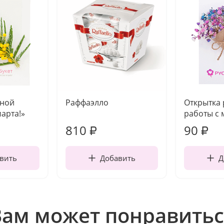
чной
Раффаэлло
Открытка
марта!»
работы с 
810
90
₽
₽
вить
Добавить
Д
Вам может понравитьс