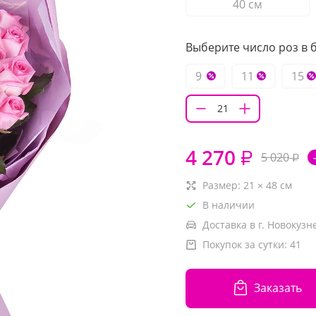
40 см
Выберите число роз в б
9
11
15
4 270
₽
5 020
₽
Размер:
21
×
48
см
В наличии
Доставка в г. Новокузн
Покупок за сутки:
41
Заказать