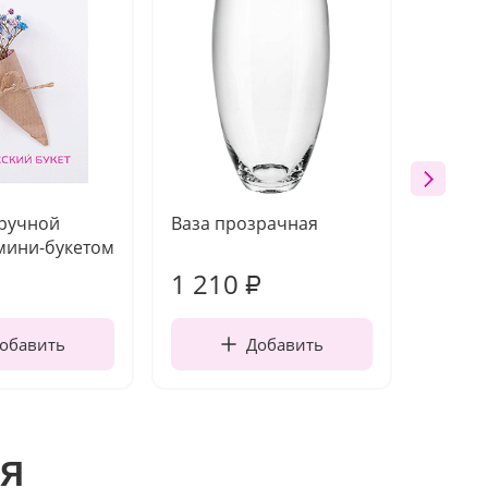
 ручной
Ваза прозрачная
Топпе
мини-букетом
1 210
160
₽
обавить
Добавить
я