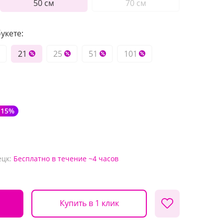
50 см
70 см
укете:
21
25
51
101
-15%
ецк:
Бесплатно
в течение ~4 часов
Купить в 1 клик