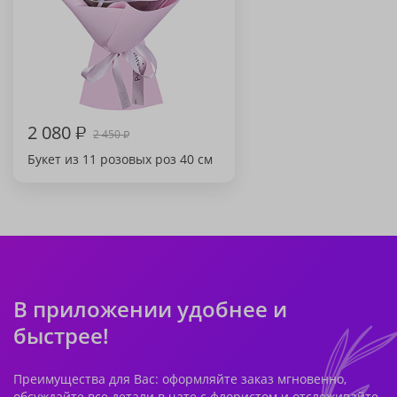
2 080
₽
2 450
₽
Букет из 11 розовых роз 40 см
В приложении удобнее и
быстрее!
Преимущества для Вас: оформляйте заказ мгновенно,
обсуждайте все детали в чате с флористом и отслеживайте