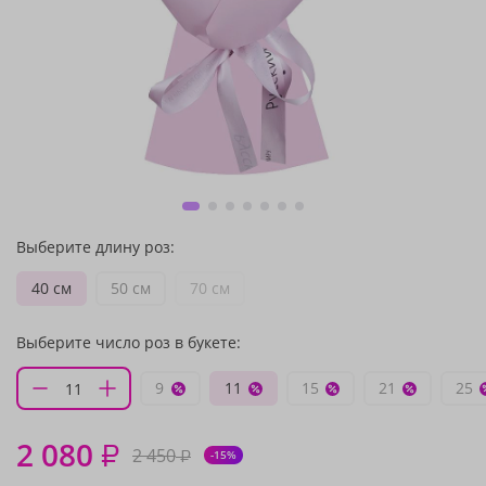
Выберите длину роз:
40 см
50 см
70 см
Выберите число роз в букете:
9
11
15
21
25
2 080
₽
2 450
₽
-15%