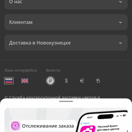
О нас
Клиентам
Доставка в Новокузнецке
Язык интерфейса:
Валюта:
©
Служба круглосуточной доставки цветов в
Новокузнецке
Русский Букет, 2026
Общество с ограниченной ответственностью «Технология»
ОГРН: 1195476081745, ИНН: 5410081997
Юридический адрес: г. Новосибирск, ул. Ипподромская,