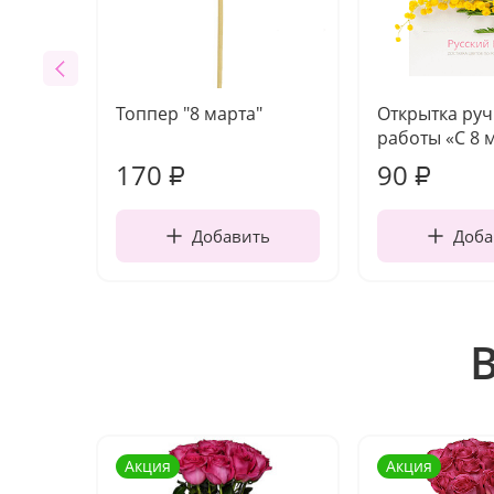
Топпер "8 марта"
Открытка ру
работы «С 8 
170
90
₽
₽
Добавить
Доба
Акция
Акция