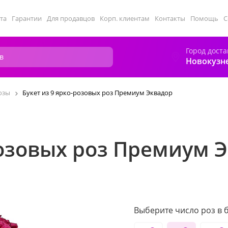
та
Гарантии
Для продавцов
Корп. клиентам
Контакты
Помощь
С
Город доста
Новокузн
озы
Букет из 9 ярко-розовых роз Премиум Эквадор
розовых роз Премиум 
Выберите число роз в б