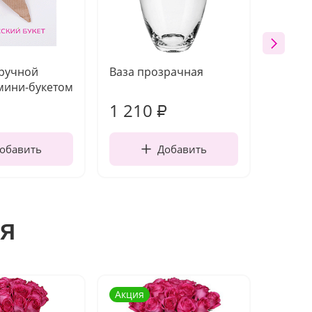
 ручной
Ваза прозрачная
Топпе
мини-букетом
1 210
160
₽
обавить
Добавить
я
Акция
Акция