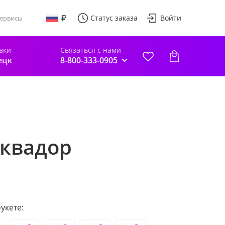
Статус заказа
Войти
ервисы
вки
Связаться с нами
ецк
8-800-333-0905
Эквадор
укете: