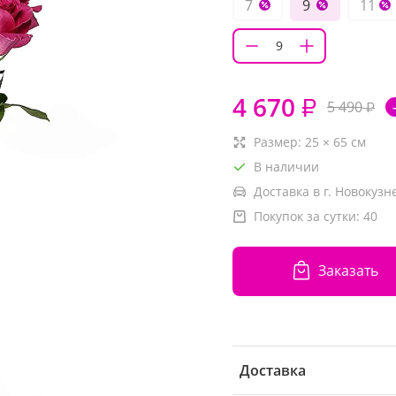
7
9
11
4 670
₽
5 490
₽
Размер:
25
×
65
см
В наличии
Доставка в г. Новокузн
Покупок за сутки:
40
Заказать
Доставка