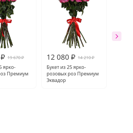
12 080
21 8
₽
₽
19 670
14 210
₽
₽
5 ярко-
Букет из 25 ярко-
Букет 
роз Премиум
розовых роз Премиум
розов
Эквадор
Преми