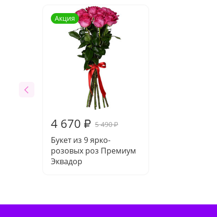
Акция
4 670
₽
5 490
₽
Букет из 9 ярко-
розовых роз Премиум
Эквадор