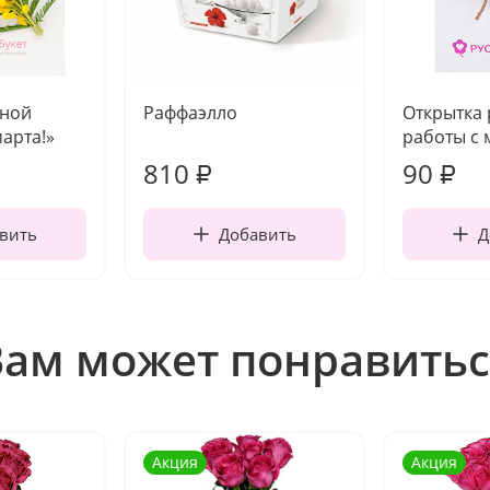
чной
Раффаэлло
Открытка
марта!»
работы с 
810
90
₽
₽
вить
Добавить
Д
Вам может понравитьс
Акция
Акция