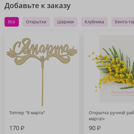
Добавьте к заказу
Все
Открытки
Шарики
Клубника
Бенто-то
Топпер "8 марта"
Открытка ручной раб
марта!»
170
₽
90
₽