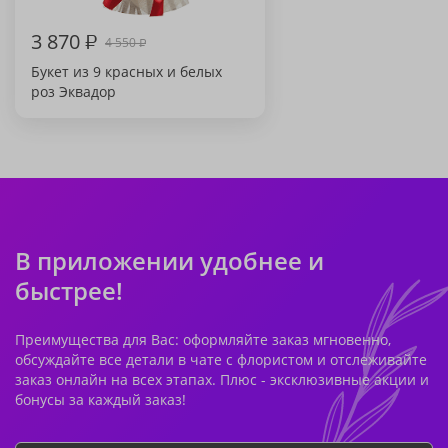
3 870
₽
4 550
₽
Букет из 9 красных и белых
роз Эквадор
В приложении удобнее и
быстрее!
Преимущества для Вас: оформляйте заказ мгновенно,
обсуждайте все детали в чате с флористом и отслеживайте
заказ онлайн на всех этапах. Плюс - эксклюзивные акции и
бонусы за каждый заказ!