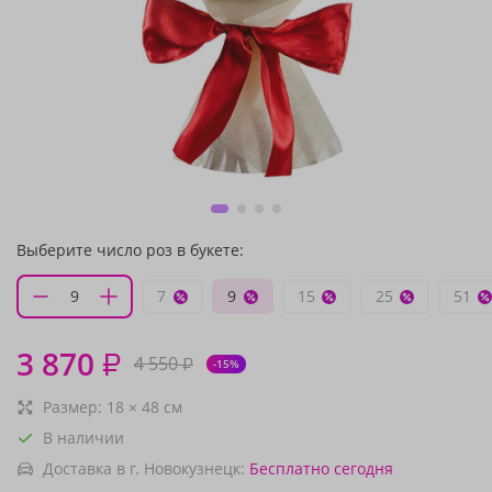
Выберите число роз в букете:
7
9
15
25
51
3 870
₽
4 550
₽
-15%
Размер:
18
×
48
см
В наличии
Доставка в г. Новокузнецк:
Бесплатно
сегодня