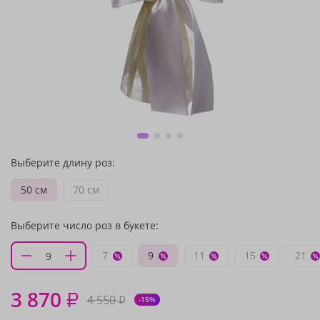
Выберите длину роз:
50 см
70 см
Выберите число роз в букете:
7
9
11
15
21
3 870
₽
4 550
₽
-15%