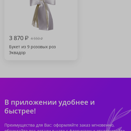
3 870
₽
4 550
₽
Букет из 9 розовых роз
Эквадор
В приложении удобнее и
быстрее!
Преимущества для Вас: оформляйте заказ мгновенно,
обсуждайте все детали в чате с флористом и отслеживайте