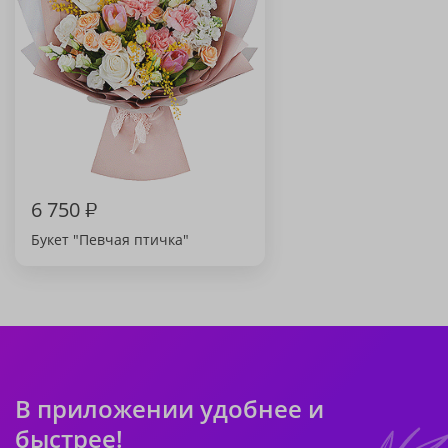
6 750
₽
Букет "Певчая птичка"
В приложении удобнее и
быстрее!