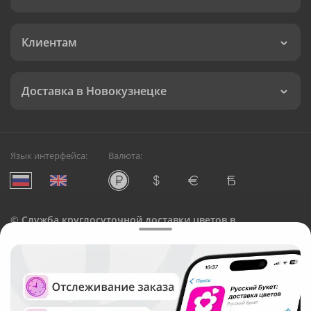
Клиентам
Доставка в Новокузнецке
Язык интерфейса:
Валюта:
©
Служба круглосуточной доставки цветов в
Новокузнецке
Русский Букет, 2026
Общество с ограниченной ответственностью «Технология»
ОГРН: 1195476081745, ИНН: 5410081997
Юридический адрес: г. Новосибирск, ул. Ипподромская,