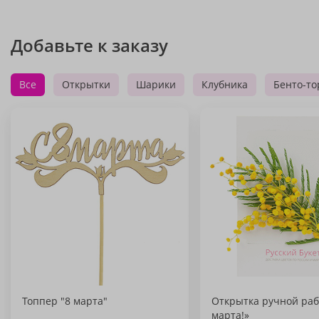
Добавьте к заказу
Все
Открытки
Шарики
Клубника
Бенто-то
Топпер "8 марта"
Открытка ручной раб
марта!»