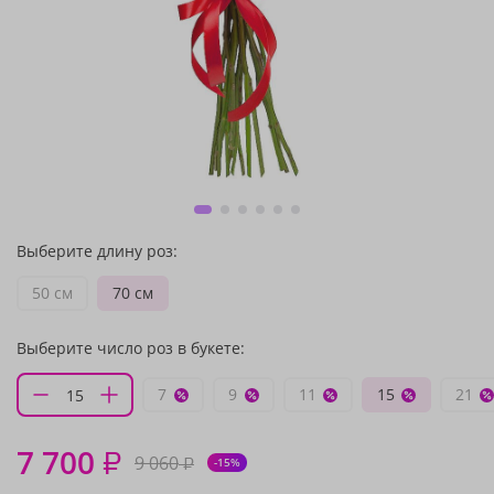
Выберите длину роз:
50 см
70 см
Выберите число роз в букете:
7
9
11
15
21
7 700
₽
9 060
₽
-15%