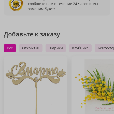
сообщите нам в течение 24 часов и мы
заменим букет!
Добавьте к заказу
Все
Открытки
Шарики
Клубника
Бенто-то