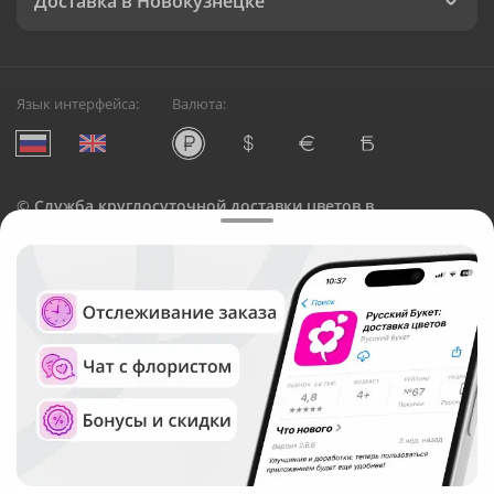
Доставка в Новокузнецке
Язык интерфейса:
Валюта:
©
Служба круглосуточной доставки цветов в
Новокузнецке
Русский Букет, 2026
Общество с ограниченной ответственностью «Технология»
ОГРН: 1195476081745, ИНН: 5410081997
Юридический адрес: г. Новосибирск, ул. Ипподромская,
д.42, оф. 3
Рейтинг Русского букета в г. Новокузнецк