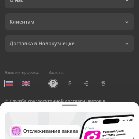
О нас
Клиентам
Доставка в Новокузнецке
Язык интерфейса:
Валюта:
©
Служба круглосуточной доставки цветов в
Новокузнецке
Русский Букет, 2026
Общество с ограниченной ответственностью «Технология»
ОГРН: 1195476081745, ИНН: 5410081997
Юридический адрес: г. Новосибирск, ул. Ипподромская,