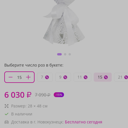
Выберите число роз в букете:
7
9
11
15
21
6 030
₽
7 090
₽
-15%
Размер:
28
×
48
см
В наличии
Доставка в г. Новокузнецк:
Бесплатно
сегодня