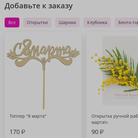
Добавьте к заказу
Все
Открытки
Шарики
Клубника
Бенто-то
Топпер "8 марта"
Открытка ручной раб
марта!»
170
₽
90
₽