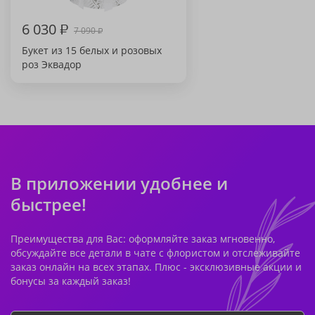
6 030
₽
7 090
₽
Букет из 15 белых и розовых
роз Эквадор
В приложении удобнее и
быстрее!
Преимущества для Вас: оформляйте заказ мгновенно,
обсуждайте все детали в чате с флористом и отслеживайте
заказ онлайн на всех этапах. Плюс - эксклюзивные акции и
бонусы за каждый заказ!