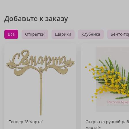
Добавьте к заказу
Все
Открытки
Шарики
Клубника
Бенто-то
Топпер "8 марта"
Открытка ручной раб
марта!»