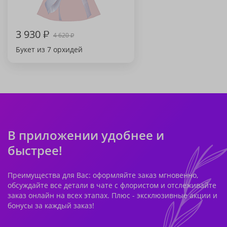
3 930
₽
4 620
₽
Букет из 7 орхидей
В приложении удобнее и
быстрее!
Преимущества для Вас: оформляйте заказ мгновенно,
обсуждайте все детали в чате с флористом и отслеживайте
заказ онлайн на всех этапах. Плюс - эксклюзивные акции и
бонусы за каждый заказ!