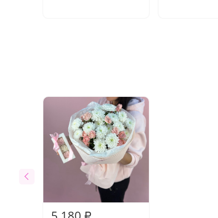
5 180
₽