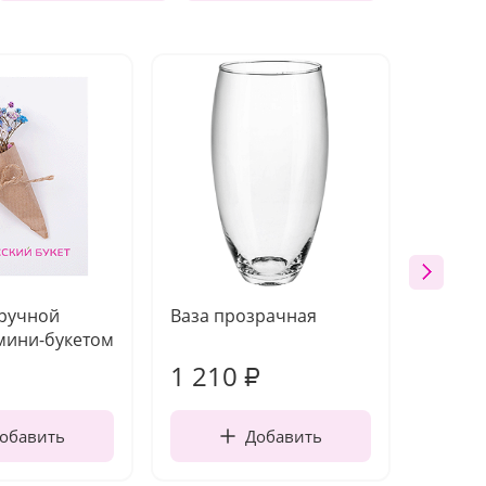
 ручной
Ваза прозрачная
Топпе
мини-букетом
1 210
160
₽
обавить
Добавить