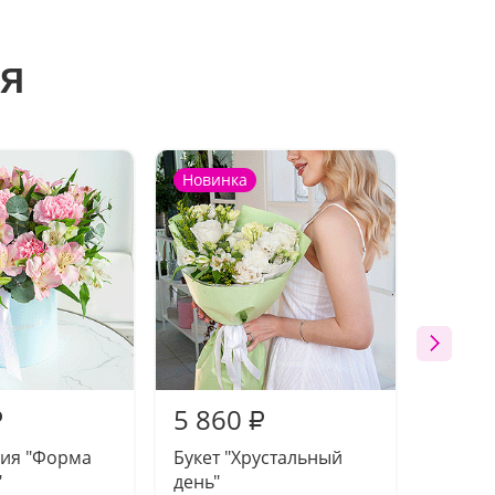
я
Новинка
Новин
5 860
5 61
₽
₽
ия "Форма
Букет "Хрустальный
Букет 
"
день"