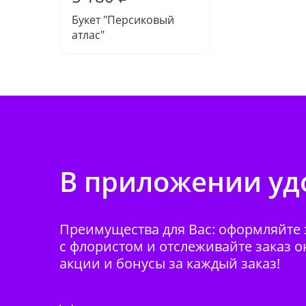
Букет "Персиковый
атлас"
В приложении удо
Преимущества для Вас: оформляйте з
с флористом и отслеживайте заказ о
акции и бонусы за каждый заказ!