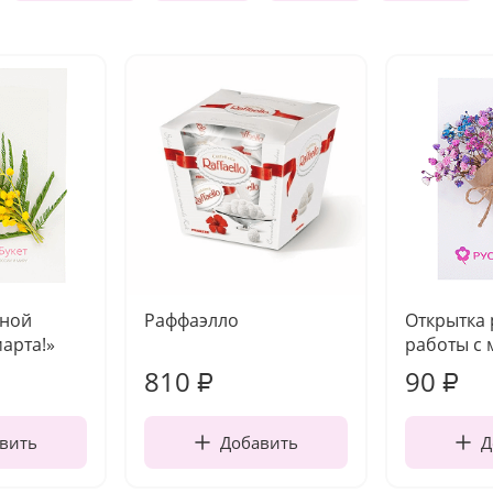
чной
Раффаэлло
Открытка
марта!»
работы с 
810
90
₽
₽
вить
Добавить
Д