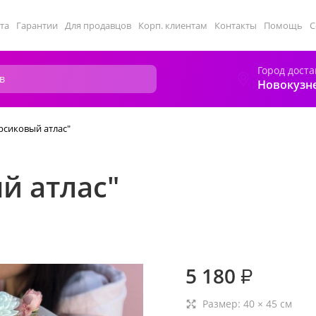
та
Гарантии
Для продавцов
Корп. клиентам
Контакты
Помощь
С
Город доста
Новокузн
рсиковый атлас"
й атлас"
5 180
₽
Размер:
40
×
45
см