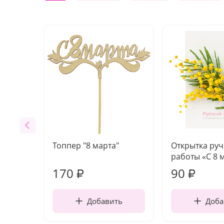
Топпер "8 марта"
Открытка ру
работы «С 8 
170
90
₽
₽
Добавить
Доба