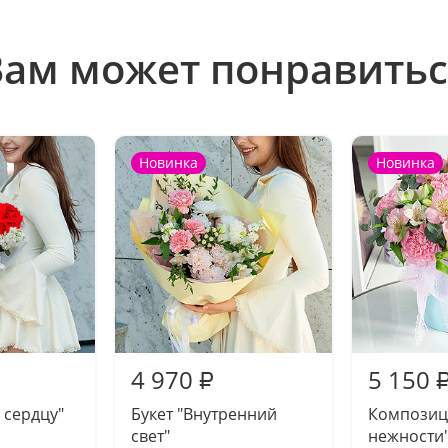
Вам может понравитьс
Новинка
Новинка
4 970
5 150
₽
 сердцу"
Букет "Внутренний
Композиц
свет"
нежности