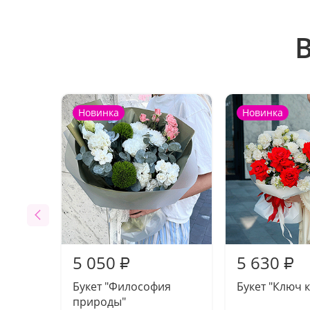
Новинка
Новинка
5 050
5 630
₽
₽
Букет "Философия
Букет "Ключ к
природы"