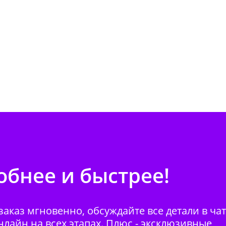
бнее и быстрее!
аказ мгновенно, обсуждайте все детали в ча
нлайн на всех этапах. Плюс - эксклюзивные