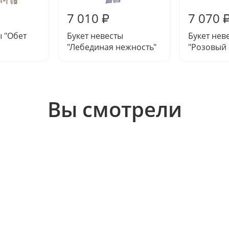
7 010
7 070
₽
ы "Обет
Букет невесты
Букет нев
"Лебединая нежность"
"Розовый 
Вы смотрели