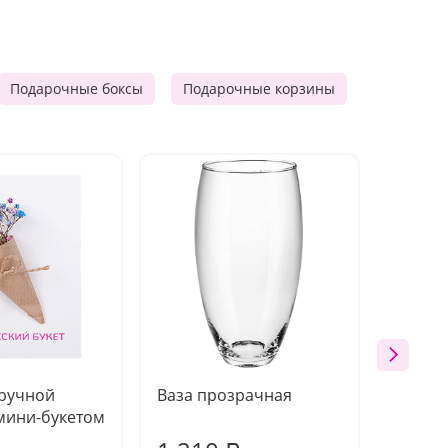
Подарочные боксы
Подарочные корзины
Продукто
 ручной
Ваза прозрачная
Топпе
мини-букетом