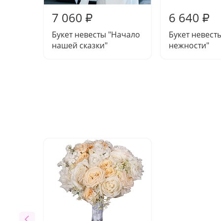
7 060
6 640
₽
₽
Букет невесты "Начало
Букет невест
нашей сказки"
нежности"