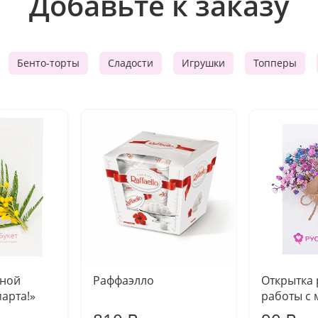
Добавьте к заказу
Бенто-торты
Сладости
Игрушки
Топперы
чной
Раффаэлло
Открытка
марта!»
работы с 