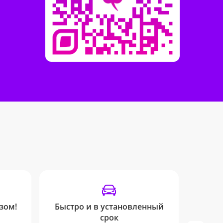
зом!
Быстро и в установленный
У
срок
Вы б