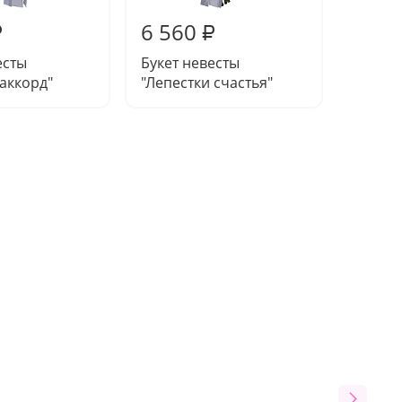
6 560
7 95
₽
₽
есты
Букет невесты
Букет 
аккорд"
"Лепестки счастья"
любви