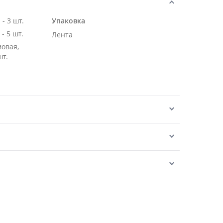
- 3 шт.
Упаковка
Роза Эквадор белая 50 см - 5 шт.
Лента
мовая,
шт.