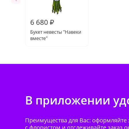
6 680
₽
Букет невесты "Навеки
вместе"
В приложении удо
Преимущества для Вас: оформляйте з
с флористом и отслеживайте заказ о