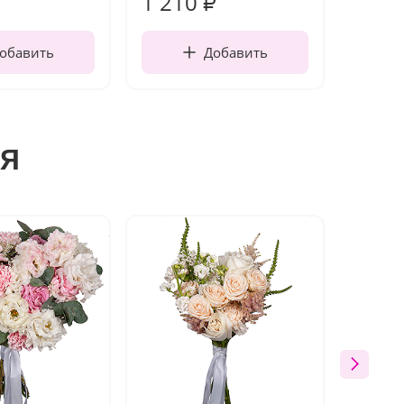
1 210
160
₽
обавить
Добавить
я
Новин