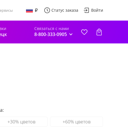
Статус заказа
Войти
ервисы
вки
Связаться с нами
ецк
8-800-333-0905
а:
+30% цветов
+60% цветов