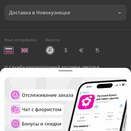
Доставка в Новокузнецке
Язык интерфейса:
Валюта:
©
Служба круглосуточной доставки цветов в
Новокузнецке
Русский Букет, 2026
Общество с ограниченной ответственностью «Технология»
ОГРН: 1195476081745, ИНН: 5410081997
Юридический адрес: г. Новосибирск, ул. Ипподромская,
д.42, оф. 3
Рейтинг Русского букета в г. Новокузнецк