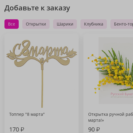
Добавьте к заказу
Все
Открытки
Шарики
Клубника
Бенто-то
Топпер "8 марта"
Открытка ручной раб
марта!»
170
₽
90
₽