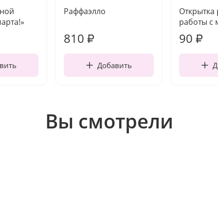
чной
Раффаэлло
Открытка
марта!»
работы с 
810
90
₽
₽
вить
Добавить
Д
Вы смотрели