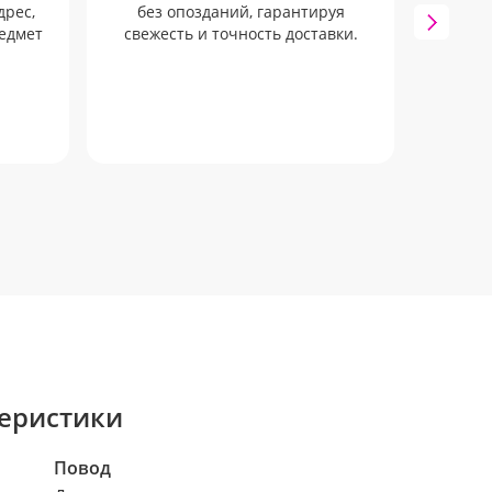
дрес,
без опозданий, гарантируя
Мы 
редмет
свежесть и точность доставки.
вып
еристики
Повод