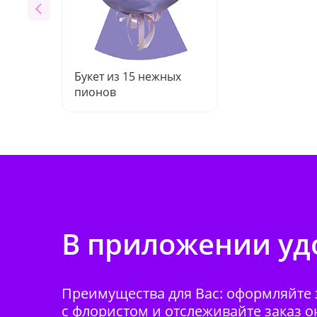
Букет из 15 нежных
пионов
В приложении удо
Преимущества для Вас: оформляйте з
с флористом и отслеживайте заказ о