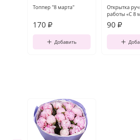
Топпер "8 марта"
Открытка ру
работы «С 8 
170
90
₽
₽
Добавить
Доба