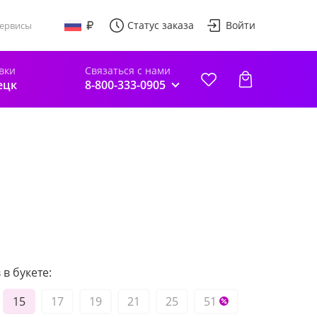
Статус заказа
Войти
ервисы
вки
Связаться с нами
ецк
8-800-333-0905
в букете:
15
17
19
21
25
51