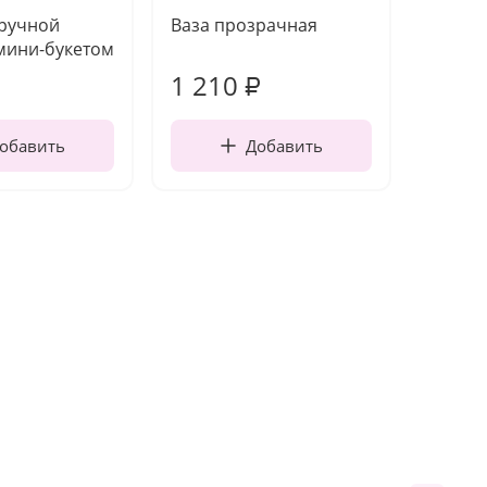
 ручной
Ваза прозрачная
Топпе
мини-букетом
1 210
160
₽
обавить
Добавить