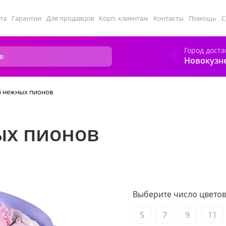
та
Гарантии
Для продавцов
Корп. клиентам
Контакты
Помощь
С
Город доста
Новокузн
15 нежных пионов
ых пионов
Выберите число цветов 
5
7
9
11