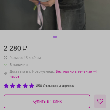
2 280
₽
Размер:
15
×
40
см
В наличии
Доставка в г. Новокузнецк:
Бесплатно
в течение ~4
часов
1850 Отзывов и оценок
Купить в 1 клик