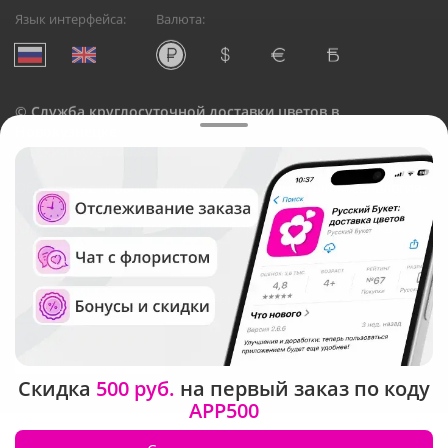
Язык интерфейса:
Валюта:
©
Служба круглосуточной доставки цветов в
Новокузнецке
Русский Букет, 2026
Общество с ограниченной ответственностью «Технология»
ОГРН: 1195476081745, ИНН: 5410081997
Юридический адрес: г. Новосибирск, ул. Ипподромская,
д.42, оф. 3
Рейтинг Русского букета в г. Новокузнецк
Скидка
500 руб.
на первый заказ по коду
APP500