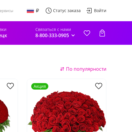
Статус заказа
Войти
ервисы
вки
Связаться с нами
ецк
8-800-333-0905
По популярности
Акция