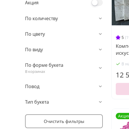
Акция
По количеству
По цвету
5
(1
Комп
По виду
искус
В н
По форме букета
В корзинах
12 
Повод
Тип букета
Акци
Очистить фильтры