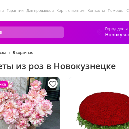
та
Гарантии
Для продавцов
Корп. клиентам
Контакты
Помощь
С
Город доста
Новокузн
озы
В корзинах
еты из роз в Новокузнецке
нка