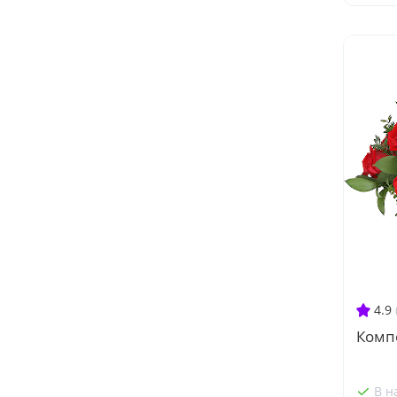
4.9
Комп
В н