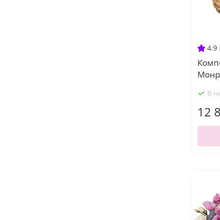
4.9
Комп
Монр
В н
12 