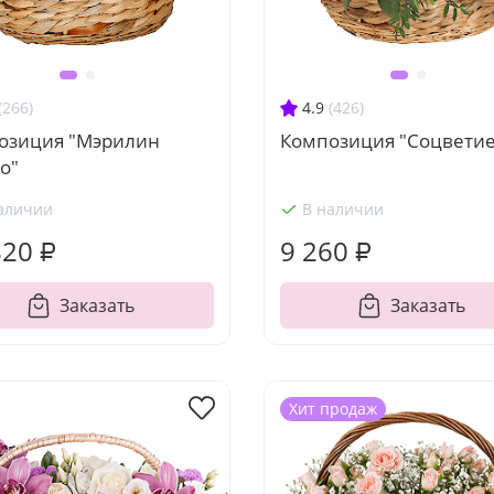
(266)
4.9
(426)
озиция "Мэрилин
Композиция "Соцветие
о"
аличии
В наличии
820 ₽
9 260 ₽
Заказать
Заказать
Хит продаж