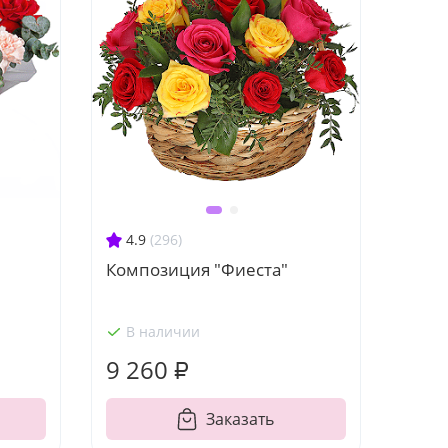
4.9
(296)
и
Композиция "Фиеста"
В наличии
9 260 ₽
Заказать