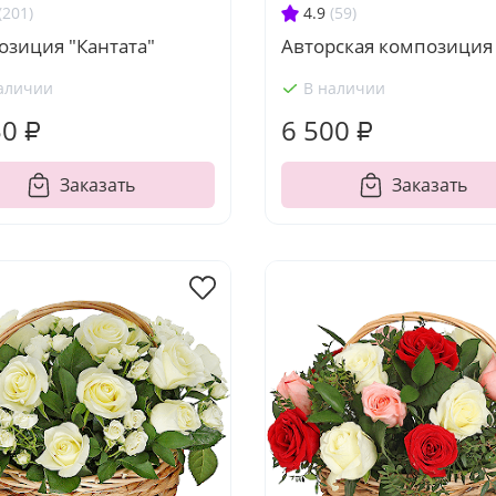
(201)
4.9
(59)
озиция "Кантата"
Авторская композиция
аличии
В наличии
50 ₽
6 500 ₽
Заказать
Заказать