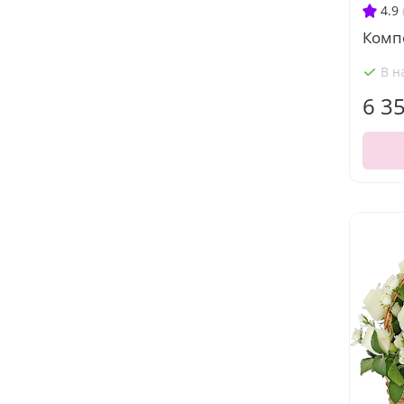
4.9
Комп
В н
6 3