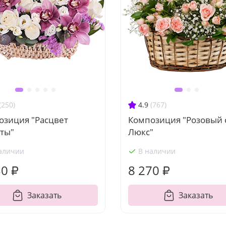
(250)
4.9
(767)
озиция "Расцвет
Композиция "Розовый 
оты"
Люкс"
аличии
В наличии
30 ₽
8 270 ₽
Заказать
Заказать