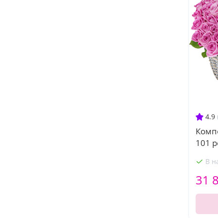
4.9
Комп
101 р
В н
31 