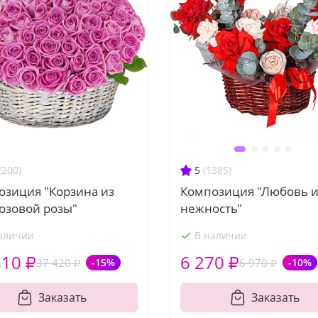
(200)
5
(1385)
озиция "Корзина из
Композиция "Любовь 
озовой розы"
нежность"
аличии
В наличии
810 ₽
6 270 ₽
37 420 ₽
-15%
6 970 ₽
-10%
Заказать
Заказать