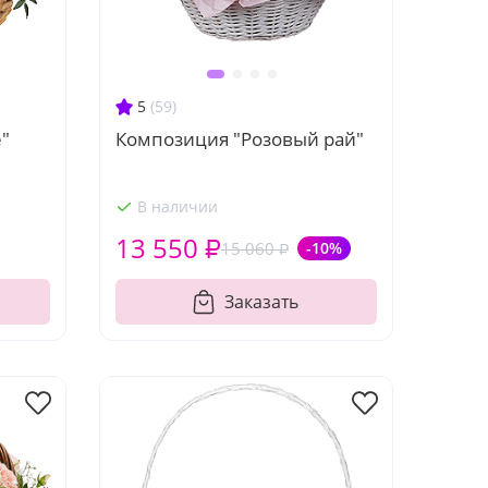
5
(59)
"
Композиция "Розовый рай"
В наличии
13 550 ₽
15 060 ₽
-10%
Заказать