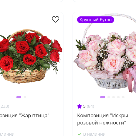
Крупный бутон
(233)
5
(84)
озиция "Жар птица"
Композиция "Искры
розовой нежности"
аличии
В наличии