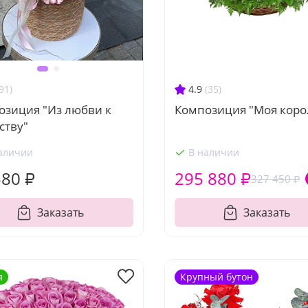
4.9
(35)
91)
Композиция "Моя коро
озиция "Из любви к
ству"
аличии
В наличии
580 ₽
295 880 ₽
327 450 ₽
Заказать
Заказать
я
Крупный бутон