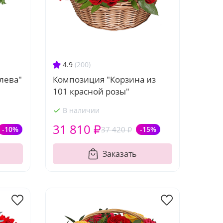
4.9
(200)
лева"
Композиция "Корзина из
101 красной розы"
В наличии
31 810 ₽
-10%
37 420 ₽
-15%
Заказать