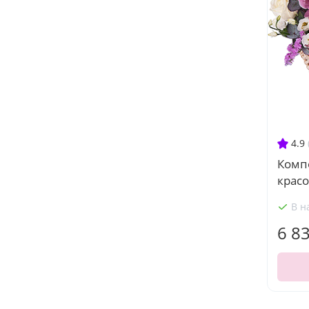
4.9
Комп
крас
В н
6 8